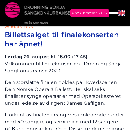
Konkurransen 2027
Meny
Eng
25 mars 2023
Dronning Sonja Sangkonkurranse
Billettsalget til finalekonserten
har åpnet!
Lørdag 26. august kl. 18.00 (17.45)
Velkommen til finalekonserten i Dronning Sonja
Sangkonkurranse 2023!
Den storslåtte finalen holdes på Hovedscenen i
Den Norske Opera & Ballett. Her skal seks
finalister synge operaarier med Operaorkesteret
under ledelse av dirigent James Gaffigan.
I forkant av finalen arrangeres innledende runder
med 40 sangere og semifinale med 12 sangere
på Kunsthøgskolen i Oslo. Disse rundene er åpne