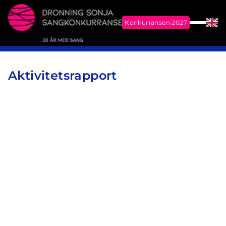
Konkurransen 2027
Meny
Eng
Me
Dronning Sonja Sangkonkurranse
Aktivitetsrapport