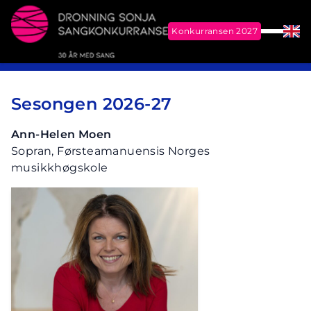
Konkurransen 2027
Meny
Eng
Me
Dronning Sonja Sangkonkurranse
Sesongen 2026-27
Ann-Helen Moen
Sopran, Førsteamanuensis Norges
musikkhøgskole