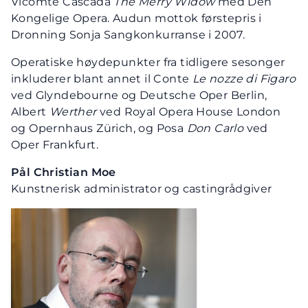
Vicomte Cascada
The Merry Widow
med Den
Kongelige Opera. Audun mottok førstepris i
Dronning Sonja Sangkonkurranse i 2007.
Operatiske høydepunkter fra tidligere sesonger
inkluderer blant annet il Conte
Le nozze di Figaro
ved Glyndebourne og Deutsche Oper Berlin,
Albert
Werther
ved Royal Opera House London
og Opernhaus Zürich, og Posa
Don Carlo
ved
Oper Frankfurt.
Pål Christian Moe
Kunstnerisk administrator og castingrådgiver