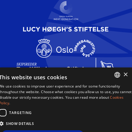
×
This website uses cookies
We use cookies to improve user experience and for some functionality
Dronning Sonja Sangkonkurranse
ENGLISH
throughout the website. Choose what cookies you allow us to use, you cannot
Haakon VIIs gate 2,
disable our strictly necessary cookies. You can read more about
Cookies
0161 Oslo,
NORWEGIAN
Policy
.
Norge
TARGETING
Betingelser Og Vilkår
SHOW DETAILS
Retningslinjer For Personvern
Informasjonskapsler