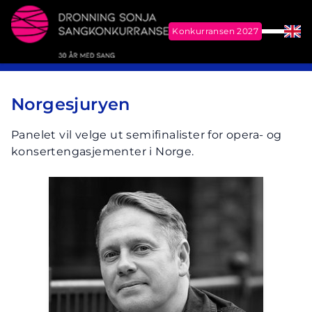
Konkurransen 2027
Meny
Eng
Me
Dronning Sonja Sangkonkurranse
Norgesjuryen
Panelet vil velge ut semifinalister for opera- og
konsertengasjementer i Norge.