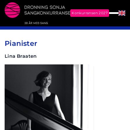
Konkurransen 2027
Meny
Eng
Me
Dronning Sonja Sangkonkurranse
Pianister
Lina Braaten