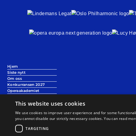
Hjem
Siste nytt
Om oss
Konkurransen 2027
Operaakademiet
Tidligere konkurranser
This website uses cookies
Se og lytt
Velkommen som sponsor
We use cookies to improve user experience and for some functionali
Presserom / nedlastinger
you cannot disable our strictly necessary cookies. You can read mo
Kontakt
TARGETING
Betingelser Og Vilkår
·
Retningslinjer For Personvern
·
Informasjonskapsle