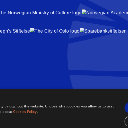
ty throughout the website. Choose what cookies you allow us to use,
re about
Cookies Policy
.
r
·
Sitemap
·
Nettsted Av 2smallfeet
·
Dronning Sonja Sangkonkurranse ©2026