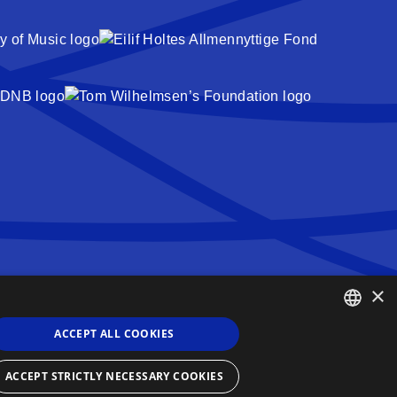
×
Dronning Sonja Sangkonkurranse
Haakon VIIs gate 2,
ACCEPT ALL COOKIES
0161 Oslo,
ENGLISH
Norge
ACCEPT STRICTLY NECESSARY COOKIES
NORWEGIAN