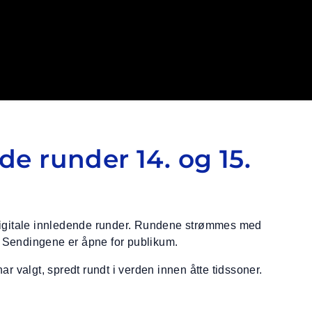
ranse
e runder 14. og 15.
 digitale innledende runder. Rundene strømmes med
. Sendingene er åpne for publikum.
r valgt, spredt rundt i verden innen åtte tidssoner.