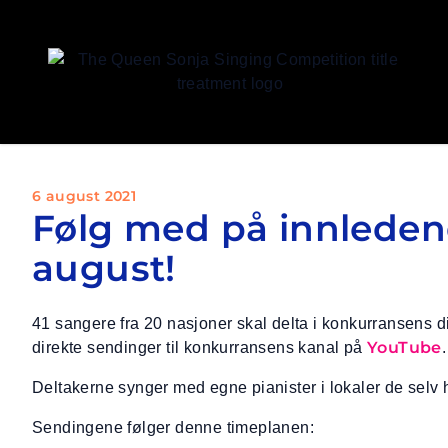
Dronning Sonja Sangkonkur
6 august 2021
Følg med på innledend
august!
41 sangere fra 20 nasjoner skal delta i konkurransens
YouTube
direkte sendinger til konkurransens kanal på
Deltakerne synger med egne pianister i lokaler de selv ha
Sendingene følger denne timeplanen: