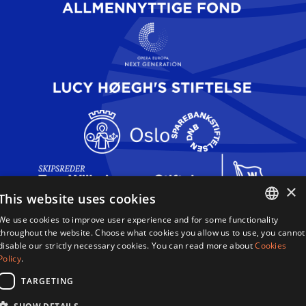
×
This website uses cookies
We use cookies to improve user experience and for some functionality
Dronning Sonja Sangkonkurranse
ENGLISH
throughout the website. Choose what cookies you allow us to use, you cannot
Haakon VIIs gate 2,
disable our strictly necessary cookies. You can read more about
Cookies
0161 Oslo,
NORWEGIAN
Policy
.
Norge
TARGETING
Betingelser Og Vilkår