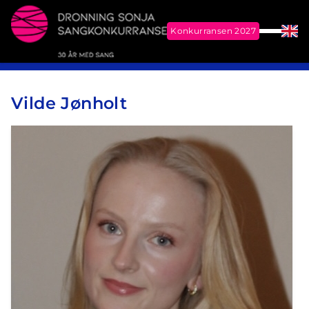
Konkurransen 2027
Meny
Eng
Me
Dronning Sonja Sangkonkurranse
Vilde Jønholt