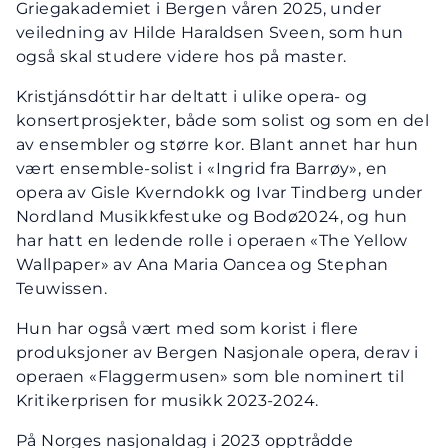
Griegakademiet i Bergen våren 2025, under
veiledning av Hilde Haraldsen Sveen, som hun
også skal studere videre hos på master.
Kristjánsdóttir har deltatt i ulike opera- og
konsertprosjekter, både som solist og som en del
av ensembler og større kor. Blant annet har hun
vært ensemble-solist i «Ingrid fra Barrøy», en
opera av Gisle Kverndokk og Ivar Tindberg under
Nordland Musikkfestuke og Bodø2024, og hun
har hatt en ledende rolle i operaen «The Yellow
Wallpaper» av Ana Maria Oancea og Stephan
Teuwissen.
Hun har også vært med som korist i flere
produksjoner av Bergen Nasjonale opera, derav i
operaen «Flaggermusen» som ble nominert til
Kritikerprisen for musikk 2023-2024.
På Norges nasjonaldag i 2023 opptrådde