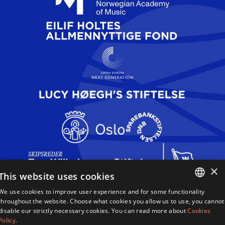
×
This website uses cookies
We use cookies to improve user experience and for some functionality
Dronning Sonja Sangkonkurranse
ENGLISH
throughout the website. Choose what cookies you allow us to use, you cannot
Haakon VIIs gate 2,
disable our strictly necessary cookies. You can read more about
Cookies
0161 Oslo,
NORWEGIAN
Policy
.
Norge