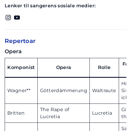
Lenker til sangerens sosiale medier:
Instagram
YouTube
Repertoar
Opera
Før
Komponist
Opera
Rolle
a
Hör
Wagner**
Götterdämmerung
Waltraute
Sin
ich 
The Rape of
Giv
Britten
Lucretia
Lucretia
this
Sam