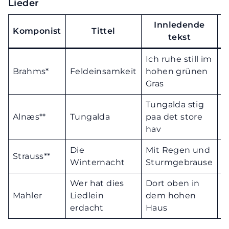
Lieder
Innledende
Komponist
Tittel
T
tekst
Ich ruhe still im
Brahms*
Feldeinsamkeit
hohen grünen
F
Gras
Tungalda stig
Alnæs**
Tungalda
paa det store
D
hav
Die
Mit Regen und
F
Strauss**
Winternacht
Sturmgebrause
M
Wer hat dies
Dort oben in
E
Mahler
Liedlein
dem hohen
M
erdacht
Haus