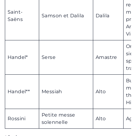
rec
Saint-
ma
Samson et Dalila
Dalila
Saëns
pré
Amo
Vie
Or 
siet
Handel*
Serse
Amastre
spe
trad
But
may
Handel**
Messiah
Alto
the
His
Petite messe
Rossini
Alto
Agn
solennelle