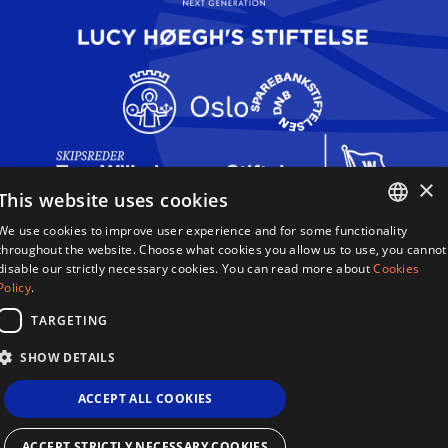
×
This website uses cookies
We use cookies to improve user experience and for some functionality
Dronning Sonja Sangkonkurranse
ENGLISH
throughout the website. Choose what cookies you allow us to use, you cannot
Haakon VIIs gate 2,
disable our strictly necessary cookies. You can read more about
Cookies
0161 Oslo,
NORWEGIAN
Policy
.
Norge
TARGETING
Betingelser Og Vilkår
SHOW DETAILS
Retningslinjer For Personvern
Informasjonskapsler
ACCEPT ALL COOKIES
Sitemap
Nettsted Av 2smallfeet
Dronning Sonja Sangkonkurranse ©2026
ACCEPT STRICTLY NECESSARY COOKIES